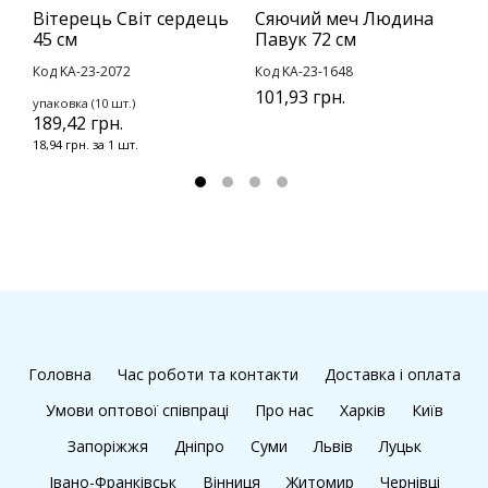
Вітерець Світ сердець
Сяючий меч Людина
Б
45 см
Павук 72 см
г
Код KA-23-2072
Код KA-23-1648
К
101,93 грн.
упаковка (10 шт.)
у
189,42 грн.
1
18,94 грн. за 1 шт.
1
Головна
Час роботи та контакти
Доставка і оплата
Умови оптової співпраці
Про нас
Харків
Київ
Запоріжжя
Дніпро
Суми
Львів
Луцьк
Івано-Франківськ
Вінниця
Житомир
Чернівці