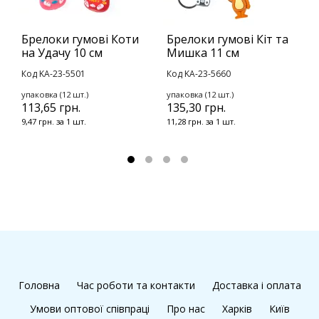
Брелоки гумові Коти
Брелоки гумові Кіт та
Б
на Удачу 10 см
Мишка 11 см
К
Код KA-23-5501
Код KA-23-5660
К
упаковка (12 шт.)
упаковка (12 шт.)
у
113,65 грн.
135,30 грн.
1
9,47 грн. за 1 шт.
11,28 грн. за 1 шт.
1
Головна
Час роботи та контакти
Доставка і оплата
Умови оптової співпраці
Про нас
Харків
Київ