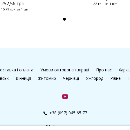
252,56 грн.
1,53 грн. за 1 шт.
15,79 грн. за 1 шт.
оставка і оплата
Умови оптової співпраці
Про нас
Харкі
івськ
Вінниця
Житомир
Чернівці
Ужгород
Рівне
Т
+38 (097) 045 65 77
© kalibri.top 2016–2026