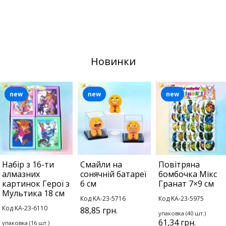
Новинки
new
new
new
Набір з 16-ти
Смайли на
Повітряна
алмазних
сонячній батареї
бомбочка Мікс
картинок Герої з
6 см
Гранат 7×9 см
Мультика 18 см
Код KA-23-5716
Код KA-23-5975
Код KA-23-6110
88,85 грн.
упаковка (40 шт.)
61,34 грн.
упаковка (16 шт.)