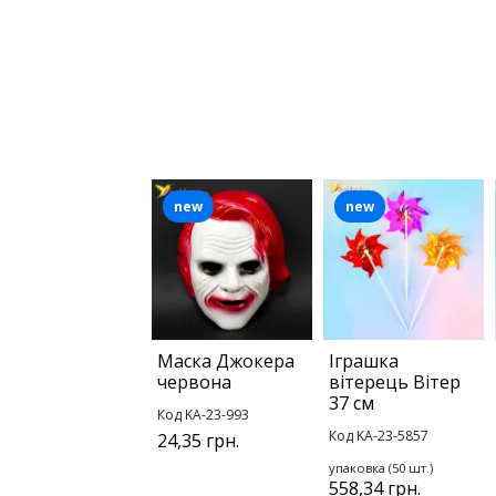
new
new
Маска Джокера
Іграшка
червона
вітерець Вітер
37 см
Код KA-23-993
Код KA-23-5857
24,35 грн.
упаковка (50 шт.)
558,34 грн.