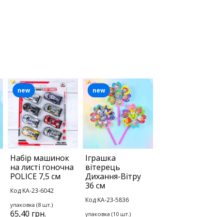
new
new
Набір машинок
Іграшка
на листі гоночна
вітерець
POLICE 7,5 см
Дихання-Вітру
36 см
Код KA-23-6042
Код KA-23-5836
упаковка (8 шт.)
65,40 грн.
упаковка (10 шт.)