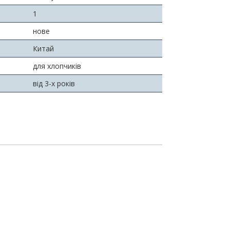
1
нове
Китай
для хлопчиків
від 3-х років