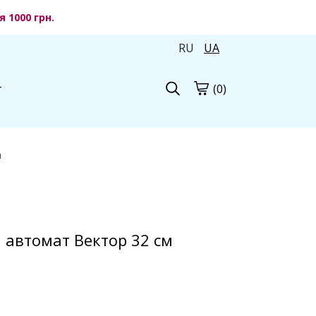
 1000 грн.
RU
UA
(0)
г
м
й автомат Вектор 32 см