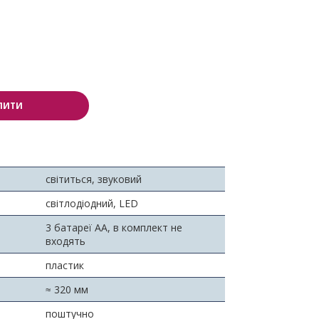
ПИТИ
світиться, звуковий
світлодіодний, LED
3 батареї АА, в комплект не
входять
пластик
≈ 320 мм
поштучно