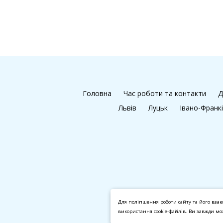
Головна
Час роботи та контакти
Д
Львів
Луцьк
Івано-Франк
Для поліпшення роботи сайту та його взає
використання cookie-файлів. Ви завжди м