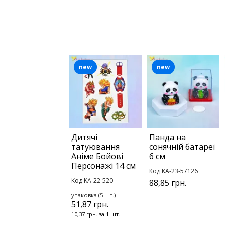
new
new
Дитячі
Панда на
татуювання
сонячній батареї
Аніме Бойові
6 см
Персонажі 14 см
Код KA-23-57126
Код KA-22-520
88,85 грн.
упаковка (5 шт.)
51,87 грн.
10,37 грн. за 1 шт.