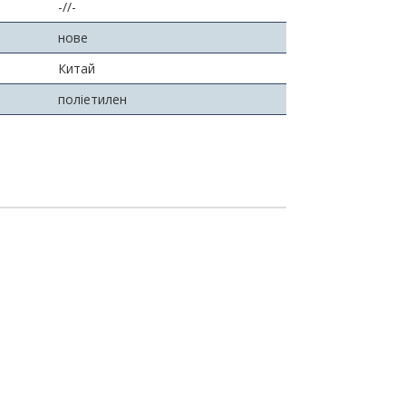
-//-
нове
Китай
поліетилен