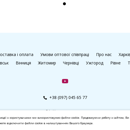
оставка і оплата
Умови оптової співпраці
Про нас
Харкі
івськ
Вінниця
Житомир
Чернівці
Ужгород
Рівне
Т
+38 (097) 045 65 77
© kalibri.top 2016–2026
модії з користувачами ми використовуємо файли cookie. Продовжуючи роботу з сайтом, Ви 
ожете відключити файли cookie в налаштуваннях Вашого браузера.