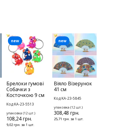
new
new
Брелоки гумові
Віяло Візерунок
Собачки з
41 см
м
Косточкою 9 см
Код KA-23-5845
Код KA-23-5513
упаковка (12 шт.)
308,48 грн.
упаковка (12 шт.)
108,24 грн.
25,71 грн. за 1 шт.
9,02 грн. за 1 шт.