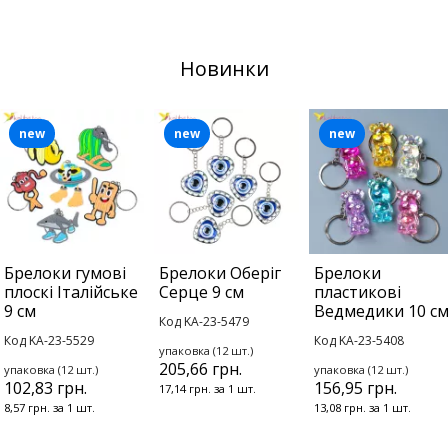
Новинки
new
new
new
Брелоки гумові
Брелоки Оберіг
Брелоки
плоскі Італійське
Серце 9 см
пластикові
9 см
Ведмедики 10 с
Код KA-23-5479
Код KA-23-5529
Код KA-23-5408
упаковка (12 шт.)
205,66 грн.
упаковка (12 шт.)
упаковка (12 шт.)
102,83 грн.
156,95 грн.
17,14 грн. за 1 шт.
8,57 грн. за 1 шт.
13,08 грн. за 1 шт.