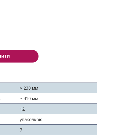
ПИТИ
≈ 230 мм
:
≈ 410 мм
12
упаковкою
7