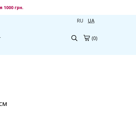
 1000 грн.
RU
UA
(0)
г
 см