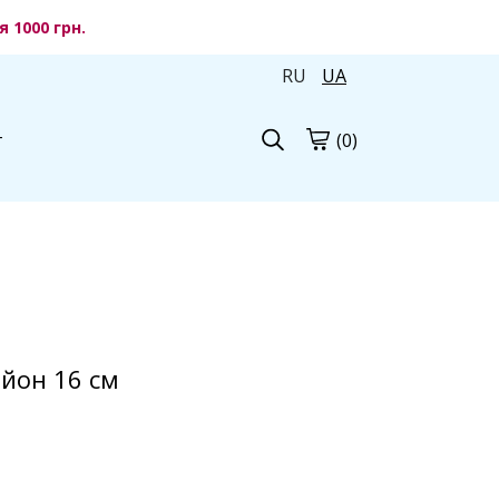
 1000 грн.
RU
UA
(0)
г
йон 16 см