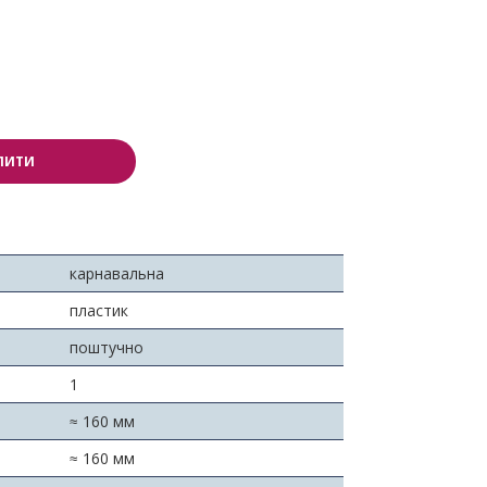
ПИТИ
карнавальна
пластик
поштучно
1
≈ 160 мм
≈ 160 мм