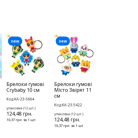
new
new
Брелоки гумові
Брелоки гумові
Crybaby 10 см
Місто Звірят 11
см
Код KA-23-5664
Код KA-23-5422
упаковка (12 шт.)
124,48 грн.
упаковка (12 шт.)
124,48 грн.
10,37 грн. за 1 шт.
10,37 грн. за 1 шт.