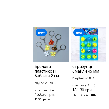
new
new
Брелоки
Стрибунці
пластикові
Смайли 45 мм
Бабачка 8 см
Код KA-23-1884
Код KA-23-5540
упаковка (12 шт.)
181,30 грн.
упаковка (12 шт.)
162,36 грн.
15,11 грн. за 1 шт.
13,53 грн. за 1 шт.