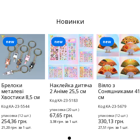
Новинки
new
new
new
Брелоки
Наклейка дитяча
Віяло з
металеві
2 Аніме 25,5 см
Соняшниками 41
Хвостики 8,5 см
см
Код KA-23-5183
Код KA-23-5544
Код KA-23-5679
упаковка (20 шт.)
67,65 грн.
упаковка (12 шт.)
упаковка (12 шт.)
254,36 грн.
330,13 грн.
3,38 грн. за 1 шт.
21,20 грн. за 1 шт.
27,51 грн. за 1 шт.