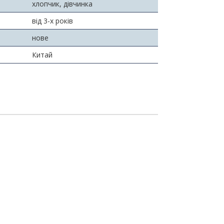
хлопчик, дівчинка
від 3-х років
нове
Китай