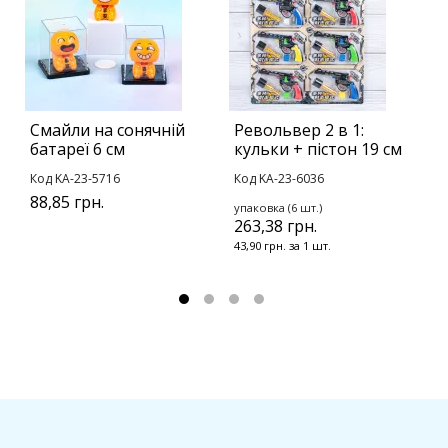
Смайли на сонячній
Револьвер 2 в 1:
Б
батареї 6 см
кульки + пістон 19 см
О
Код KA-23-5716
Код KA-23-6036
К
88,85 грн.
упаковка (6 шт.)
у
263,38 грн.
2
43,90 грн. за 1 шт.
2