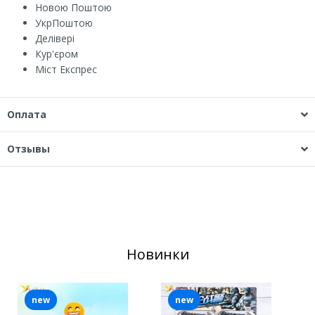
Новою Поштою
УкрПоштою
Делівері
Кур'єром
Міст Експрес
Оплата
Отзывы
Новинки
new
new