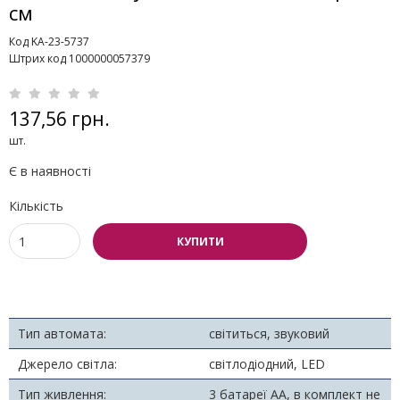
см
Код KA-23-5737
Штрих код 1000000057379
137,56 грн.
шт.
Є в наявності
Кількість
КУПИТИ
Тип автомата:
світиться, звуковий
Джерело світла:
світлодіодний, LED
Тип живлення:
3 батареї АА, в комплект не