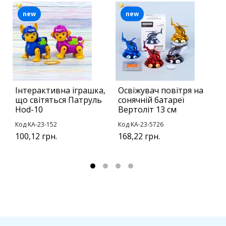
new
new
Інтерактивна іграшка,
Освіжувач повітря на
В
що світяться Патруль
сонячній батареї
с
Hod-10
Вертоліт 13 см
К
Код KA-23-152
Код KA-23-5726
у
100,12 грн.
168,22 грн.
2
2