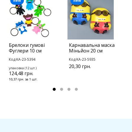
new
new
Брелоки гумові
Карнавальна маска
В
Фуглери 10 см
Міньйон 20 см
Ч
Код KA-23-5394
Код KA-23-5935
К
20,30 грн.
упаковка (12 шт.)
у
124,48 грн.
2
10,37 грн. за 1 шт.
2