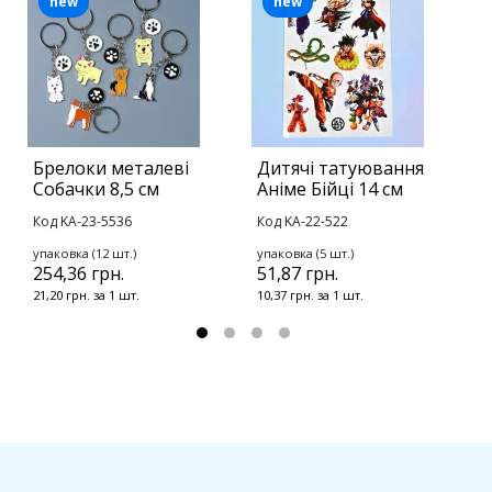
new
new
Брелоки металеві
Дитячі татуювання
А
Собачки 8,5 см
Аніме Бійці 14 см
т
Код KA-23-5536
Код KA-22-522
К
упаковка (12 шт.)
упаковка (5 шт.)
1
254,36 грн.
51,87 грн.
21,20 грн. за 1 шт.
10,37 грн. за 1 шт.