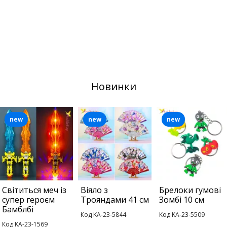
Новинки
new
new
new
Світиться меч із
Віяло з
Брелоки гумові
супер героєм
Трояндами 41 см
Зомбі 10 см
Бамблбі
Код KA-23-5844
Код KA-23-5509
Код KA-23-1569