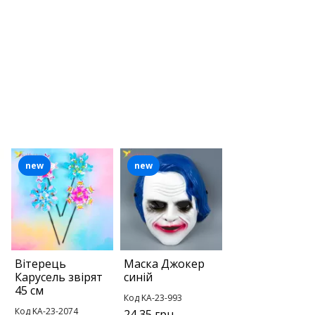
new
new
Вітерець
Маска Джокер
Карусель звірят
синій
45 см
Код KA-23-993
Код KA-23-2074
24,35 грн.