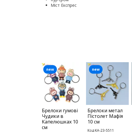
Міст Експрес
new
new
Брелоки гумові
Брелоки метал
Чудики в
Пістолет Мафія
Капелюшках 10
10 см
см
Код KA-23-5511