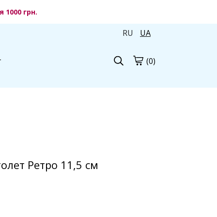
 1000 грн.
RU
UA
(0)
г
олет Ретро 11,5 см