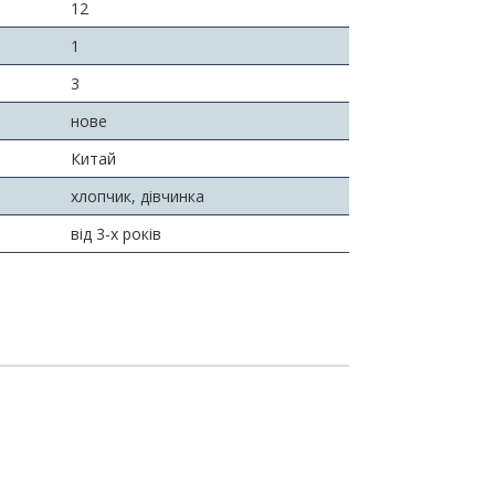
12
1
3
нове
Китай
хлопчик, дівчинка
від 3-х років