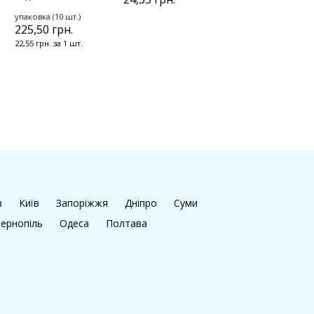
упаковка (10 шт.)
225,50 грн.
22,55 грн. за 1 шт.
в
Київ
Запоріжжя
Дніпро
Суми
ернопіль
Одеса
Полтава