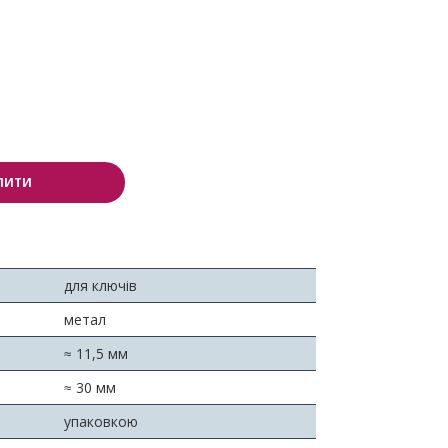
ПИТИ
для ключів
метал
≈ 11,5 мм
≈ 30 мм
упаковкою