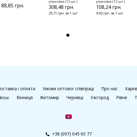
упаковка (12 шт.)
упаковка (12 шт.)
88,85 грн.
308,48 грн.
108,24 грн.
25,71 грн. за 1 шт.
9,02 грн. за 1 шт.
оставка і оплата
Умови оптової співпраці
Про нас
Харкі
івськ
Вінниця
Житомир
Чернівці
Ужгород
Рівне
Т
+38 (097) 045 65 77