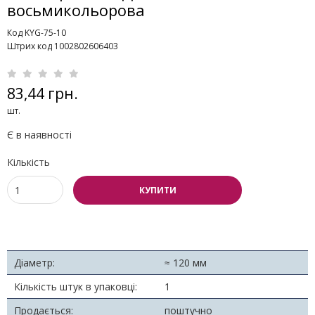
восьмикольорова
Код KYG-75-10
Штрих код 1002802606403
83,44 грн.
шт.
Є в наявності
Кількість
КУПИТИ
Діаметр:
≈ 120 мм
Кількість штук в упаковці:
1
Продається:
поштучно